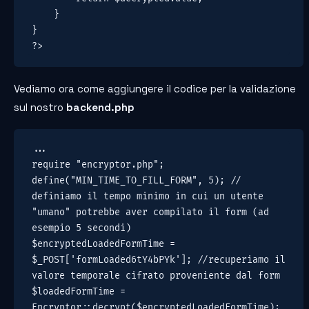
    }

}

?>
Vediamo ora come aggiungere il codice per la validazione
sul nostro
backend.php
...

require "encryptor.php";

define("MIN_TIME_TO_FILL_FORM", 5); // 
definiamo il tempo minimo in cui un utente 
"umano" potrebbe aver compilato il form (ad 
esempio 5 secondi)

$encryptedLoadedFormTime = 
$_POST['formLoaded6tY4bPYk']; //recuperiamo il 
valore temporale cifrato proveniente dal form

$loadedFormTime = 
Encryptor::decrypt($encryptedLoadedFormTime); 