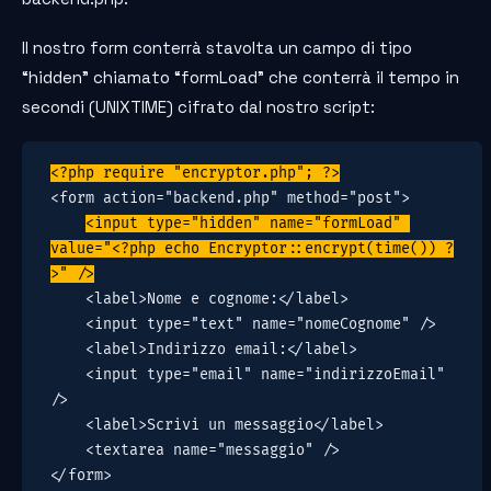
Il nostro form conterrà stavolta un campo di tipo
“hidden” chiamato “formLoad” che conterrà il tempo in
secondi (UNIXTIME) cifrato dal nostro script:
<?php require "encryptor.php"; ?>
<form action="backend.php" method="post">

<input type="hidden" name="formLoad" 
value="<?php echo Encryptor::encrypt(time()) ?
>" />
    <label>Nome e cognome:</label>

    <input type="text" name="nomeCognome" />

    <label>Indirizzo email:</label>

    <input type="email" name="indirizzoEmail" 
/>

    <label>Scrivi un messaggio</label>

    <textarea name="messaggio" />

</form>