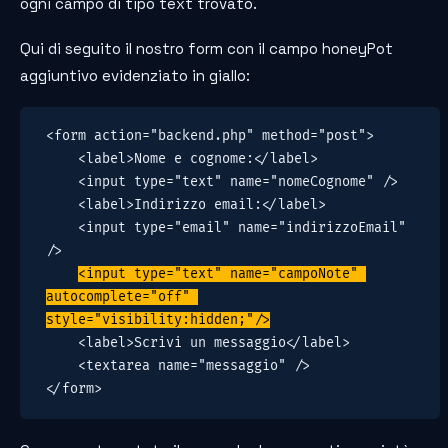
ogni campo di tipo text trovato.
Qui di seguito il nostro form con il campo honeyPot
aggiuntivo evidenziato in giallo:
<form action="backend.php" method="post">

    <label>Nome e cognome:</label>

    <input type="text" name="nomeCognome" />

    <label>Indirizzo email:</label>

    <input type="email" name="indirizzoEmail" 
/>

<input type="text" name="campoNote" 
autocomplete="off" 
style="visibility:hidden;"/>
    <label>Scrivi un messaggio</label>

    <textarea name="messaggio" />

</form>