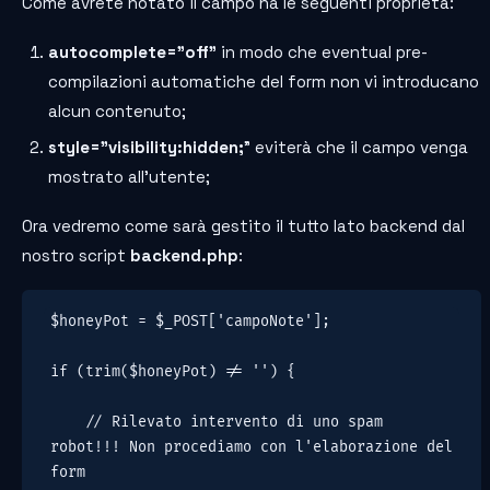
Come avrete notato il campo ha le seguenti proprietà:
autocomplete=”off”
in modo che eventual pre-
compilazioni automatiche del form non vi introducano
alcun contenuto;
style=”visibility:hidden;
” eviterà che il campo venga
mostrato all’utente;
Ora vedremo come sarà gestito il tutto lato backend dal
nostro script
backend.php
:
$honeyPot = $_POST['campoNote'];

if (trim($honeyPot) != '') {

    // Rilevato intervento di uno spam 
robot!!! Non procediamo con l'elaborazione del 
form
