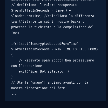
// decifriamo il valore recuperato

$formFilledInSeconds = time() - 
$loadedFormTime; //calcoliamo la differenza 
tra l'istante in cui in nostro backand 
processa la richiesta e la compilazione del 
form

if(!isset($encryptedLoadedFormTime) || 
$formFilledInSeconds < MIN_TIME_TO_FILL_FORM) 
{

    // Rilevato spam robot! Non proseguiamo 
con l'esecuzione

    exit('Spam Bot rilevato!');

}

// Utente "umano"! andiamo avanti con la 
nostra elaborazione del form

...