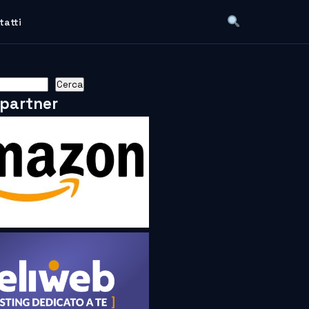
tatti
Cerca
 partner