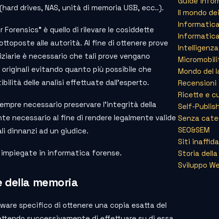
Guide info
ard drives, NAS, unità di memoria USB, ecc..).
Il mondo dei
Informatic
 Forensics” è quello di rilevare le cosiddette
Informatic
sottoposte alle autorità. Al fine di ottenere prove
Intelligenza
diziarie è necessario che tali prove vengano
Micromobili
 originali evitando quanto più possibile che
Mondo del l
lità delle analisi effettuate dall’esperto.
Recensioni
Ricette e c
mpre necessario preservare l’integrità della
Self-Publis
te necessario al fine di rendere legalmente valide
Senza cate
SEO&SEM
ali dinnanzi ad un giudice.
Siti inaffid
e impiegate in informatica forense.
Storia dell
Sviluppo W
e della memoria
are specifico di ottenere una copia esatta del
ttendo successivamente di effettuare su di essa