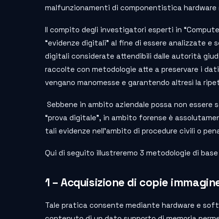
malfunzionamenti di componentistica hardware (h
Il compito degli investigatori esperti in “Computer
“evidenze digitali” al fine di essere analizzate e 
digitali considerate attendibili dalle autorità giu
raccolte con metodologie atte a preservare i dati
vengano manomesse e garantendo altresì la ripetibi
Sebbene in ambito aziendale possa non essere se
“prova digitale”, in ambito forense è assolutamen
tali evidenze nell’ambito di procedure civili o pen
Qui di seguito illustreremo 3 metodologie di bas
1 – Acquisizione di copie immagin
Tale pratica consente mediante hardware e softw
contenuto di un dato supporto di memoria perme