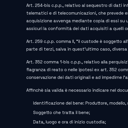
Art. 254-bis c.p.p., relativo al sequestro di dati i
telematici e di telecomunicazioni, che prevede esp
acquisizione avvenga mediante copia di essi su
assicuri la conformità dei dati acquisiti a quelli or
Art. 259 c.p.p. comma II, “il custode è soggetto al
parte di terzi, salva in quest’ultimo caso, diversa 
Art. 352 comma 1-bis c.p.p., relativo alla perquisi
flagranza di reato o nelle ipotesi ex art. 352 com
conservazione dei dati originali e ad impedirne l’
Affinchè sia valida è necessario indicare nel doc
Identificazione del bene: Produttore, modello, 
Soggetto che tratta il bene;
Data, luogo e ora di inizio custodia;