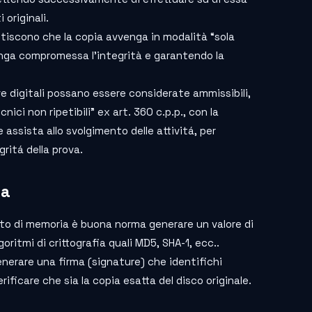
 originali.
tiscono che la copia avvenga in modalità “sola
venga compromessa l’integrità e garantendo la
ve digitali possano essere considerate ammissibili,
ci non ripetibili” ex art. 360 c.p.p., con la
 assista allo svolgimento delle attivitá, per
ritá della prova.
ia
rto di memoria è buona norma generare un valore di
oritmi di crittografia quali MD5, SHA-1, ecc..
generare una firma (signature) che identifichi
ficare che sia la copia esatta del disco originale.