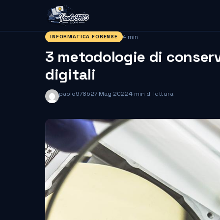
4 min
INFORMATICA FORENSE
3 metodologie di conserv
digitali
paolo9785
27 Mag 2022
4 min di lettura