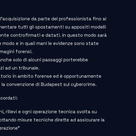
all’acquisizione da parte del professionista fino al
entare tutti gli spostamenti su appositi modelli
nte controfirmati e datati. In questo modo sarà
e modo e in quali mani le evidenze sono state
magini forensi.
anche solo di alcuni passaggi porterebbe
zi ad un tribunale.
atorio in ambito forense ed è opportunamente
o la convenzione di Budapest sul cybercrime.
icordati:
ni, rilievi e ogni operazione tecnica svolta su
ottando misure tecniche dirette ad assicurare la
terazione”