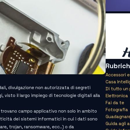
Rubric
Accessori 
Casa Intell
dali, divulgazione non autorizzata di segreti
Di tutto un
 visto il largo impiego di tecnologie digitali alla
Elettronica
Fai da te
Fotografia
li trovano campo applicativo non solo in ambito
Guadagnare
ticità dei sistemi informatici in cui i dati sono
Guida agli 
are, trojan, ransomware, ecc..) o da