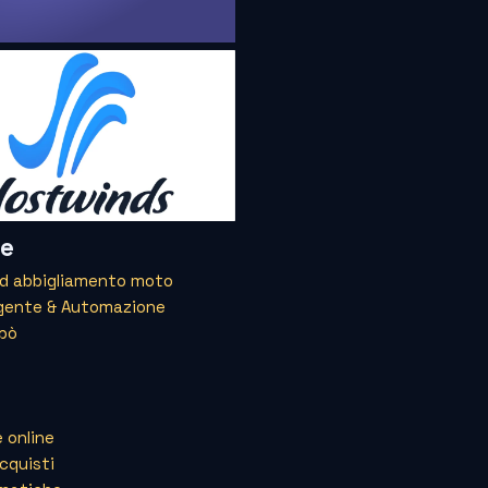
he
ed abbigliamento moto
igente & Automazione
 pò
 online
acquisti