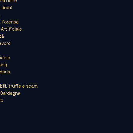
rmatiche
 droni
a
a forense
 Artificiale
tà
avoro
ucina
hing
goria
abili, truffe e scam
a Sardegna
eb