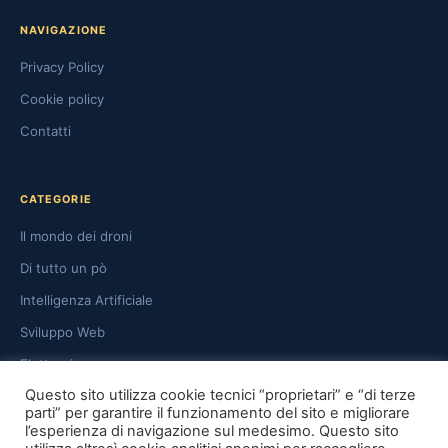
NAVIGAZIONE
Privacy Policy
Cookie policy
Contatti
CATEGORIE
Il mondo dei droni
Di tutto un pò
Intelligenza Artificiale
Sviluppo Web
Elettronica
Questo sito utilizza cookie tecnici “proprietari” e “di terze
Casa Intelligente & Automazione
parti” per garantire il funzionamento del sito e migliorare
Mondo del lavoro
l’esperienza di navigazione sul medesimo. Questo sito