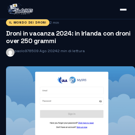
2 min
IL MONDO DEI DRONI
Droni in vacanza 2024: in Irlanda con droni
over 250 grammi
paolo9785
09 Ago 2024
2 min di lettura