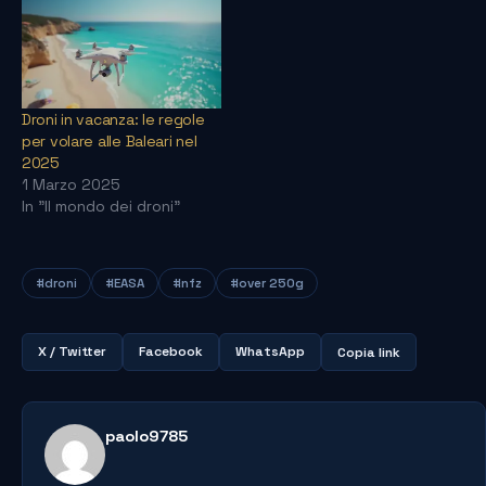
Droni in vacanza: le regole
per volare alle Baleari nel
2025
1 Marzo 2025
In "Il mondo dei droni"
#droni
#EASA
#nfz
#over 250g
X / Twitter
Facebook
WhatsApp
Copia link
paolo9785