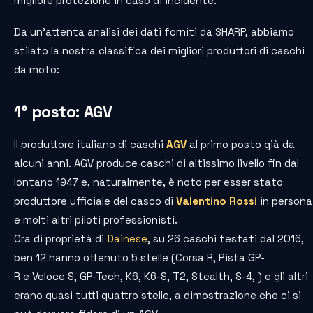
migliore protezione in caso di incidente.
Da un’attenta analisi dei dati forniti da SHARP, abbiamo
stilato la nostra classifica dei migliori produttori di caschi
da moto:
1° posto: AGV
Il produttore italiano di caschi
AGV
al primo posto già da
alcuni anni. AGV produce caschi di altissimo livello fin dal
lontano 1947 e, naturalmente, è noto per esser stato
produttore ufficiale del casco di
Valentino Rossi
in persona
e molti altri piloti professionisti.
Ora di proprietà di
Dainese
, su 26 caschi testati dal 2016,
ben 12 hanno ottenuto 5 stelle (Corsa R, Pista GP-
R e Veloce S, GP-Tech, K6, K6-S, T2, Stealth, S-4, ) e gli altri
erano quasi tutti quattro stelle, a dimostrazione che ci si