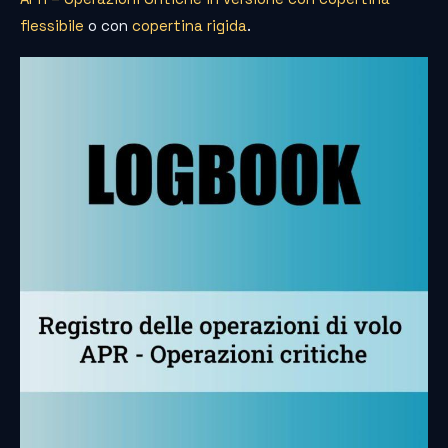
flessibile
o con
copertina rigida
.