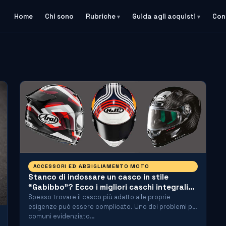
Home
Chi sono
Rubriche
Guida agli acquisti
Con
ACCESSORI ED ABBIGLIAMENTO MOTO
Stanco di indossare un casco in stile
“Gabibbo”? Ecco i migliori caschi integrali
dalle dimensioni compatte!
Spesso trovare il casco più adatto alle proprie
esigenze può essere complicato. Uno dei problemi più
comuni evidenziato…