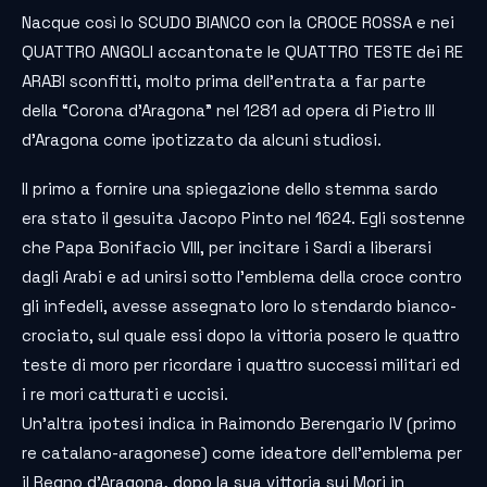
Nacque così lo SCUDO BIANCO con la CROCE ROSSA e nei
QUATTRO ANGOLI accantonate le QUATTRO TESTE dei RE
ARABI sconfitti, molto prima dell’entrata a far parte
della “Corona d’Aragona” nel 1281 ad opera di Pietro III
d’Aragona come ipotizzato da alcuni studiosi.
Il primo a fornire una spiegazione dello stemma sardo
era stato il gesuita Jacopo Pinto nel 1624. Egli sostenne
che Papa Bonifacio VIII, per incitare i Sardi a liberarsi
dagli Arabi e ad unirsi sotto l’emblema della croce contro
gli infedeli, avesse assegnato loro lo stendardo bianco-
crociato, sul quale essi dopo la vittoria posero le quattro
teste di moro per ricordare i quattro successi militari ed
i re mori catturati e uccisi.
Un’altra ipotesi indica in Raimondo Berengario IV (primo
re catalano-aragonese) come ideatore dell’emblema per
il Regno d’Aragona, dopo la sua vittoria sui Mori in