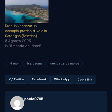
ed animali affascinanti.
Una notte
improvvisamente, per
motivi inspiegabili, l'ira di
DIO si scagliò su
Droni in vacanza: un
Tirrenide. Il suolo
esempio pratico di volo in
cominciò ad agitarsi…
Sardegna (Stintino)
8 Agosto 2023
In "Il mondo dei droni"
#4 mori
#sardegna
#sos batteros moros
X / Twitter
Facebook
WhatsApp
Copia link
paolo9785