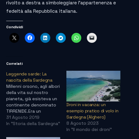
rivolto a destra a simboleggiare l’appartenenza e
fedeltà alla Repubblica italiana.
Condividi
Correlati
Leggende sarde: La
nascita della Sardegna
Millenni orsono, agli albori
della vita sul nostro
pianeta, già esisteva un
Droni in vacanza: un
continente denominato
esempio pratico di volo in
TIRRENIDE.Era un
Sardegna (Alghero)
continente esteso,
31 Agosto 2019
8 Agosto 2023
ricoperto da una natura
In "Storia della Sardegna"
In "Il mondo dei droni"
verde e rigogliosa,
popolato da uomini forti