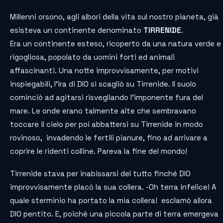
Millenni orsono, agli albori della vita sul nostro pianeta, già
esisteva un continente denominato
TIRRENIDE
.
Era un continente esteso, ricoperto da una natura verde e
rigogliosa, popolato da uomini forti ed animali
affascinanti. Una notte improvvisamente, per motivi
inspiegabili, l’ira di DIO si scagliò su Tirrenide. Il suolo
cominciò ad agitarsi risvegliando l’imponente fura del
mare. Le onde erano talmente alte che sembravano
toccare il cielo per poi abbattersi su Tirrenide in modo
rovinoso, invadendo le fertili pianure, fino ad arrivare a
coprire le ridenti colline. Pareva la fine del mondo!
Tirrenide stava per inabissarsi del tutto finché DIO
improvvisamente placò la sua collera. -Oh terra infelice! A
quale sterminio ha portato la mia collera! esclamò allora
DIO pentito. E, poiché una piccola parte di terra emergeva