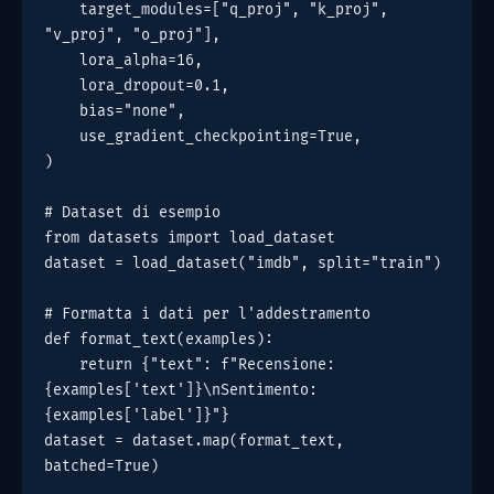
    target_modules=["q_proj", "k_proj", 
"v_proj", "o_proj"],
    lora_alpha=16,
    lora_dropout=0.1,
    bias="none",
    use_gradient_checkpointing=True,
)
# Dataset di esempio
from datasets import load_dataset
dataset = load_dataset("imdb", split="train")
# Formatta i dati per l'addestramento
def format_text(examples):
    return {"text": f"Recensione: 
{examples['text']}\nSentimento: 
{examples['label']}"}
dataset = dataset.map(format_text, 
batched=True)