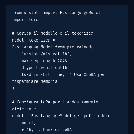
from unsloth import FastLanguageModel
import torch
# Carica il modello e il tokenizer
model, tokenizer = 
FastLanguageModel.from_pretrained(
    "unsloth/mistral-7b",
    max_seq_length=2048,
    dtype=torch.float16,
    load_in_4bit=True,  # Usa QLoRA per 
risparmiare memoria
)
# Configura LoRA per l'addestramento 
efficiente
model = FastLanguageModel.get_peft_model(
    model,
    r=16,  # Rank di LoRA